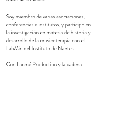
Soy miembro de varias asociaciones,
conferencias e institutos, y participo en
la investigación en materia de historia y
desarrollo de la musicoterapia con el
LabMin del Instituto de Nantes.
Con Lacmé Production y la cadena
Gulli, escribo y grabo pódcast para
favorecer la capacidad de escucha y la
conciliación del sueño de los niños.
Soy cofundadora de la conferencia
TEDxMediterranean sobre los ámbitos
de aplicación de la música (2010).
En paralelo, creo espectáculos