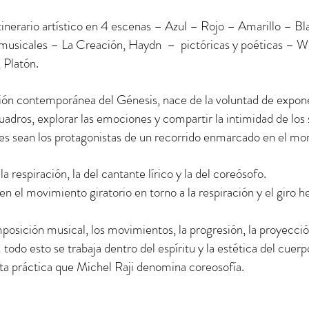
itinerario artístico en 4 escenas – Azul – Rojo – Amarillo – B
ra musicales – La Creación, Haydn – pictóricas y poéticas – 
, Platón.
ión contemporánea del Génesis, nace de la voluntad de exponer
uadros, explorar las emociones y compartir la intimidad de los
res sean los protagonistas de un recorrido enmarcado en el m
la respiración, la del cantante lírico y la del coreósofo.
en el movimiento giratorio en torno a la respiración y el giro 
omposición musical, los movimientos, la progresión, la proyecc
 todo esto se trabaja dentro del espíritu y la estética del cuerp
sta práctica que Michel Raji denomina coreosofía.