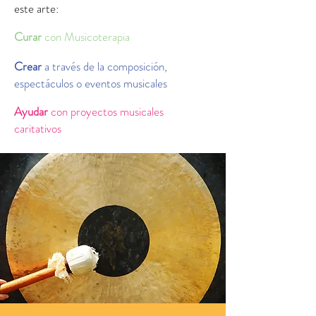
este arte:
Curar
con Musicoterapia
Crear
a través de la composición,
espectáculos o eventos musicales
Ayudar
con proyectos musicales
caritativos