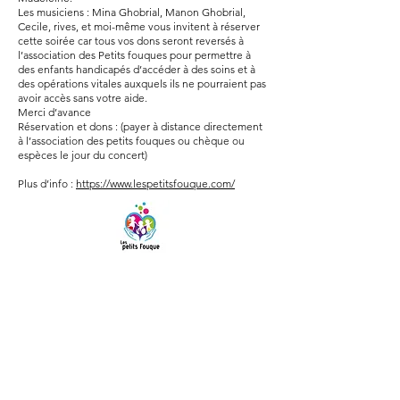
Les musiciens : Mina Ghobrial, Manon Ghobrial,
Cecile, rives, et moi-même vous invitent à réserver
cette soirée car tous vos dons seront reversés à
l’association des Petits fouques pour permettre à
des enfants handicapés d’accéder à des soins et à
des opérations vitales auxquels ils ne pourraient pas
avoir accès sans votre aide.
Merci d’avance
Réservation et dons : (payer à distance directement
à l’association des petits fouques ou chèque ou
espèces le jour du concert)
Plus d’info :
https://www.lespetitsfouque.com/
CONTACT
Capucine Demnard
+33 6 71 70 48 63